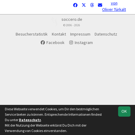
von
Oliver Türkalt
soccero.de
© 2006 - 2026
Besucherstatistik
Kontakt
Impressum
Datenschutz
Facebook
Instagram
Diese Webseite verwendet Cookies, um Dir den bestmöglichen
OK
Service bieten zu können. Entsprechende Informationen findest
Du unter
Datenschutz
.
Mit der Nutzung der Webseite erklärst Du Dich mit der
Verwendung von Cookies einverstanden.