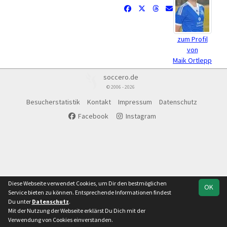
zum Profil
von
Maik Ortlepp
soccero.de
© 2006 - 2026
Besucherstatistik
Kontakt
Impressum
Datenschutz
Facebook
Instagram
Diese Webseite verwendet Cookies, um Dir den bestmöglichen
OK
Service bieten zu können. Entsprechende Informationen findest
Du unter
Datenschutz
.
Mit der Nutzung der Webseite erklärst Du Dich mit der
Verwendung von Cookies einverstanden.