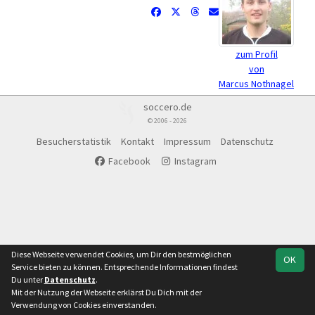
zum Profil
von
Marcus Nothnagel
soccero.de
© 2006 - 2026
Besucherstatistik
Kontakt
Impressum
Datenschutz
Facebook
Instagram
Diese Webseite verwendet Cookies, um Dir den bestmöglichen
OK
Service bieten zu können. Entsprechende Informationen findest
Du unter
Datenschutz
.
Mit der Nutzung der Webseite erklärst Du Dich mit der
Verwendung von Cookies einverstanden.