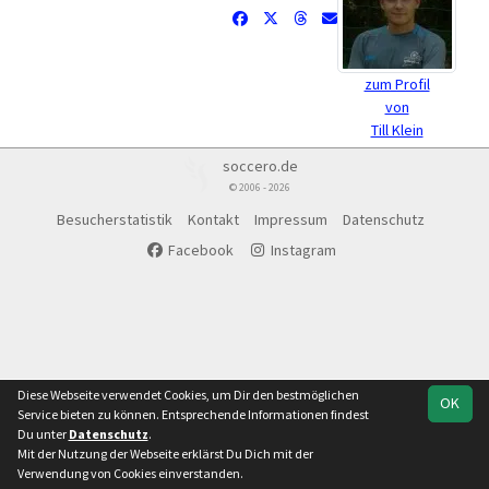
zum Profil
von
Till Klein
soccero.de
© 2006 - 2026
Besucherstatistik
Kontakt
Impressum
Datenschutz
Facebook
Instagram
Diese Webseite verwendet Cookies, um Dir den bestmöglichen
OK
Service bieten zu können. Entsprechende Informationen findest
Du unter
Datenschutz
.
Mit der Nutzung der Webseite erklärst Du Dich mit der
Verwendung von Cookies einverstanden.