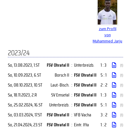
zum Profil
von
Muhammed Jarju
2023/24
So, 13.08.2023
, 1.ST
FSV Ohratal II
:
Unterbreizb.
1 : 3
(1)
So, 10.09.2023
, 6.ST
Borsch II
:
FSV Ohratal II
5 : 1
(1)
So, 08.10.2023
, 10.ST
Laut.-Bisch.
:
FSV Ohratal II
2 : 2
(1)
Sa, 18.11.2023
, 2.R
SV Emsetal
:
FSV Ohratal II
1 : 3
(1)
So, 25.02.2024
, 16.ST
Unterbreizb.
:
FSV Ohratal II
5 : 1
(1)
So, 03.03.2024
, 17.ST
FSV Ohratal II
:
VFB Vacha
3 : 2
(1)
So, 21.04.2024
, 23.ST
FSV Ohratal II
:
Eintr. Ifta
1 : 2
(1)