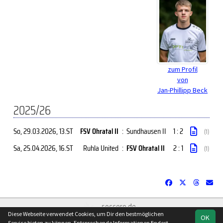
zum Profil
von
Jan-Phillipp Beck
2025/26
So, 29.03.2026
, 13.ST
FSV Ohratal II
:
Sundhausen II
1 : 2
(1)
Sa, 25.04.2026
, 16.ST
Ruhla United
:
FSV Ohratal II
2 : 1
(1)
soccero.de
Diese Webseite verwendet Cookies, um Dir den bestmöglichen
© 2006 - 2026
OK
Service bieten zu können. Entsprechende Informationen findest