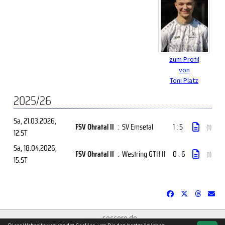
zum Profil
von
Toni Platz
2025/26
Sa, 21.03.2026
,
FSV Ohratal II
:
SV Emsetal
1 : 5
(1)
12.ST
Sa, 18.04.2026
,
FSV Ohratal II
:
Westring GTH II
0 : 6
(1)
15.ST
soccero.de