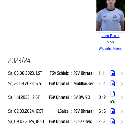
zum Profil
von
Wilhelm Heun
2023/24
Sa, 05.08.2023
, 1.ST
FSV Schleiz
:
FSV Ohratal
1 : 1
(1)
So, 24.09.2023
, 6.ST
FSV Ohratal
:
Mühlhausen
3 : 4
(1)
Sa, 11.11.2023
, 12.ST
FSV Ohratal
:
SV BW 90
0 : 2
(1)
(
)
Sa, 02.03.2024
, 17.ST
LSalza
:
FSV Ohratal
6 : 5
(1)
Sa, 09.03.2024
, 18.ST
FSV Ohratal
:
FC Saalfeld
2 : 2
(1)