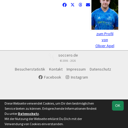
zum Profil
von
Oliver Apel
soccero.de
© 2006 - 2026
Besucherstatistik
Kontakt
Impressum
Datenschutz
Facebook
Instagram
Diese Webseite verwendet Cookies, um Dir den bestmöglichen
OK
Service bieten zu können. Entsprechende Informationen findest
Du unter
Datenschutz
.
Mit der Nutzung der Webseite erklärst Du Dich mit der
Verwendung von Cookies einverstanden.