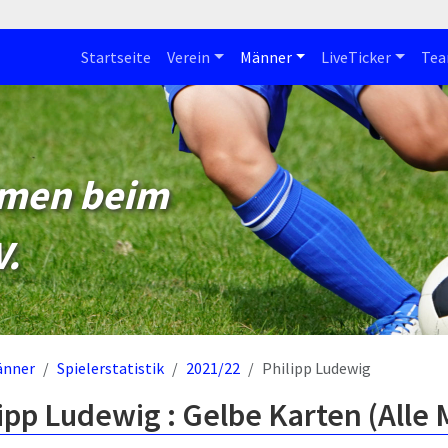
Startseite
Verein
Männer
LiveTicker
Te
mmen beim
V.
änner
Spielerstatistik
2021/22
Philipp Ludewig
ipp Ludewig : Gelbe Karten (Alle