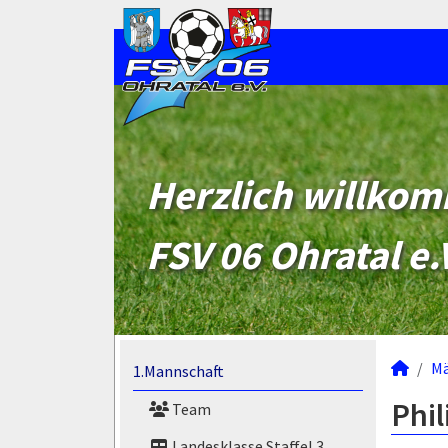
Herzlich willko
FSV 06 Ohratal e.
M
1.Mannschaft
Phil
Team
Landesklasse Staffel 3