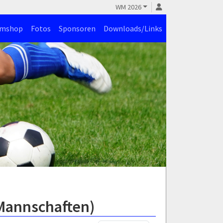
WM 2026
amshop
Fotos
Sponsoren
Downloads/Links
 Mannschaften)