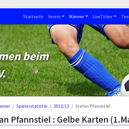
Startseite
Verein
Männer
LiveTicker
Te
mmen beim
V.
änner
Spielerstatistik
2012/13
Stefan Pfannstiel
an Pfannstiel : Gelbe Karten (1.