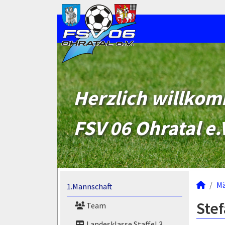
Herzlich willko
FSV 06 Ohratal e.
M
1.Mannschaft
Stef
Team
Landesklasse Staffel 3