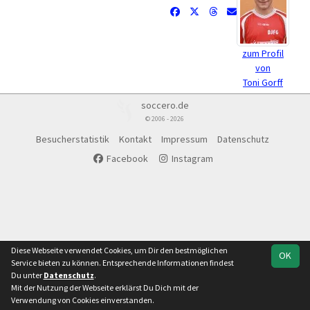
zum Profil
von
Toni Gorff
soccero.de
© 2006 - 2026
Besucherstatistik
Kontakt
Impressum
Datenschutz
Facebook
Instagram
Diese Webseite verwendet Cookies, um Dir den bestmöglichen
OK
Service bieten zu können. Entsprechende Informationen findest
Du unter
Datenschutz
.
Mit der Nutzung der Webseite erklärst Du Dich mit der
Verwendung von Cookies einverstanden.