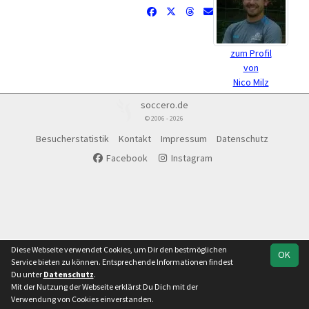
zum Profil
von
Nico Milz
soccero.de
© 2006 - 2026
Besucherstatistik
Kontakt
Impressum
Datenschutz
Facebook
Instagram
Diese Webseite verwendet Cookies, um Dir den bestmöglichen
OK
Service bieten zu können. Entsprechende Informationen findest
Du unter
Datenschutz
.
Mit der Nutzung der Webseite erklärst Du Dich mit der
Verwendung von Cookies einverstanden.