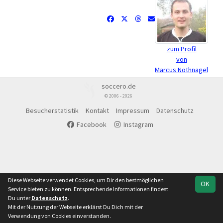
zum Profil
von
Marcus Nothnagel
soccero.de
© 2006 - 2026
Besucherstatistik
Kontakt
Impressum
Datenschutz
Facebook
Instagram
Diese Webseite verwendet Cookies, um Dir den bestmöglichen
OK
Service bieten zu können. Entsprechende Informationen findest
Du unter
Datenschutz
.
Mit der Nutzung der Webseite erklärst Du Dich mit der
Verwendung von Cookies einverstanden.