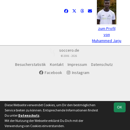
zum Profil
von
Muhammed Jarju
soccero.de
© 2006 - 2026
Besucherstatistik
Kontakt
Impressum
Datenschutz
Facebook
Instagram
Diese Webseite verwendet Cookies, um Dir den bestmöglichen
OK
Service bieten zu können. Entsprechende Informationen findest
Du unter
Datenschutz
.
Mit der Nutzung der Webseite erklärst Du Dich mit der
Verwendung von Cookies einverstanden.