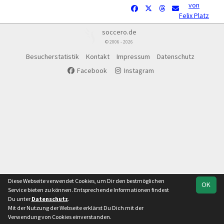
von
Felix Platz
soccero.de
© 2006 - 2026
Besucherstatistik
Kontakt
Impressum
Datenschutz
Facebook
Instagram
Diese Webseite verwendet Cookies, um Dir den bestmöglichen
OK
Service bieten zu können. Entsprechende Informationen findest
Du unter
Datenschutz
.
Mit der Nutzung der Webseite erklärst Du Dich mit der
Verwendung von Cookies einverstanden.