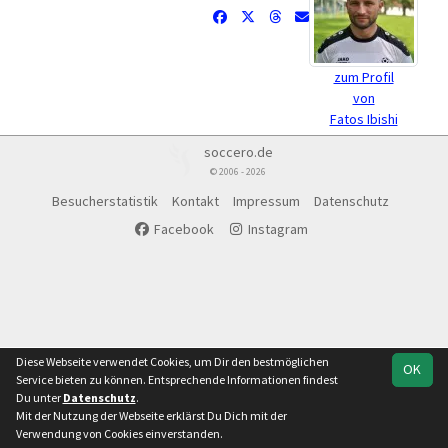
zum Profil
von
Fatos Ibishi
soccero.de
© 2006 - 2026
Besucherstatistik
Kontakt
Impressum
Datenschutz
Facebook
Instagram
Diese Webseite verwendet Cookies, um Dir den bestmöglichen
OK
Service bieten zu können. Entsprechende Informationen findest
Du unter
Datenschutz
.
Mit der Nutzung der Webseite erklärst Du Dich mit der
Verwendung von Cookies einverstanden.