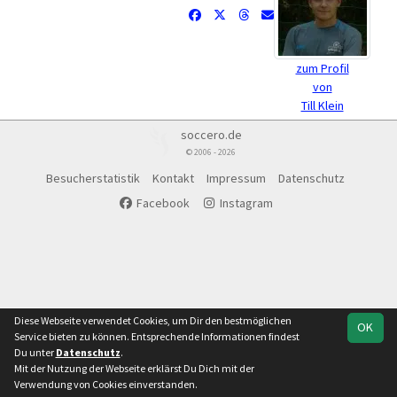
zum Profil
von
Till Klein
soccero.de
© 2006 - 2026
Besucherstatistik
Kontakt
Impressum
Datenschutz
Facebook
Instagram
Diese Webseite verwendet Cookies, um Dir den bestmöglichen
OK
Service bieten zu können. Entsprechende Informationen findest
Du unter
Datenschutz
.
Mit der Nutzung der Webseite erklärst Du Dich mit der
Verwendung von Cookies einverstanden.