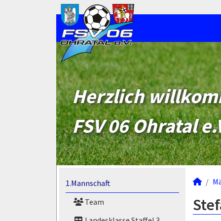
Herzlich willko
FSV 06 Ohratal e.
M
1.Mannschaft
Stef
Team
Landesklasse Staffel 3