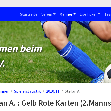
Startseite
Verein
Männer
LiveTicker
Te
mmen beim
V.
änner
Spielerstatistik
2010/11
Stefan A.
an A. : Gelb Rote Karten (2.Manns