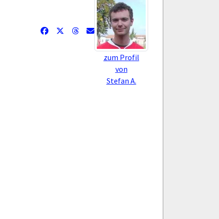
zum Profil
von
Stefan A.