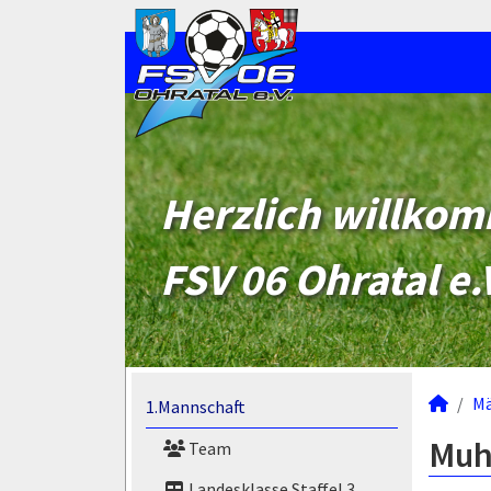
Herzlich willko
FSV 06 Ohratal e.
M
1.Mannschaft
Muh
Team
Landesklasse Staffel 3