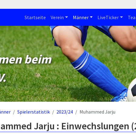
Startseite
Verein
Männer
LiveTicker
Te
mmen beim
V.
änner
Spielerstatistik
2023/24
Muhammed Jarju
ammed Jarju : Einwechslungen (