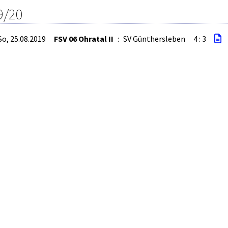
9/20
So, 25.08.2019
FSV 06 Ohratal II
:
SV Günthersleben
4 : 3