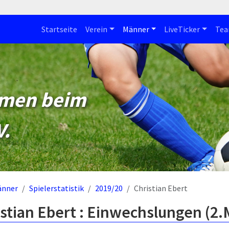
Startseite
Verein
Männer
LiveTicker
Te
mmen beim
V.
änner
Spielerstatistik
2019/20
Christian Ebert
stian Ebert : Einwechslungen (2