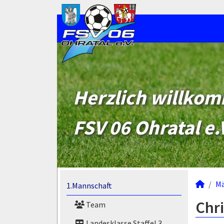
Herzlich willko
FSV 06 Ohratal e.
M
1.Mannschaft
Chri
Team
Landesklasse Staffel 3