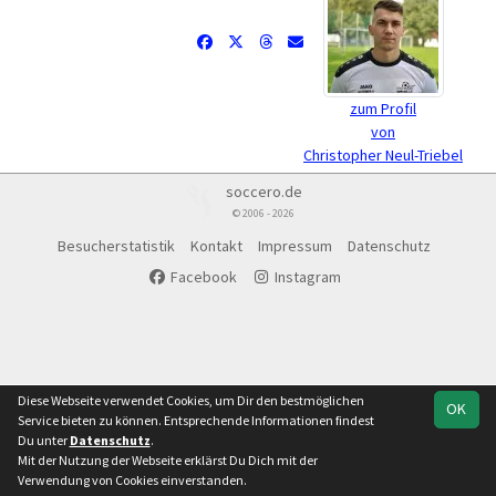
zum Profil
von
Christopher Neul-Triebel
soccero.de
© 2006 - 2026
Besucherstatistik
Kontakt
Impressum
Datenschutz
Facebook
Instagram
Diese Webseite verwendet Cookies, um Dir den bestmöglichen
OK
Service bieten zu können. Entsprechende Informationen findest
Du unter
Datenschutz
.
Mit der Nutzung der Webseite erklärst Du Dich mit der
Verwendung von Cookies einverstanden.