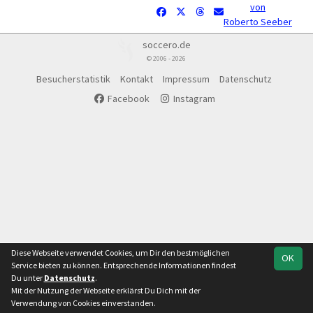
von
Roberto Seeber
soccero.de
© 2006 - 2026
Besucherstatistik
Kontakt
Impressum
Datenschutz
Facebook
Instagram
Diese Webseite verwendet Cookies, um Dir den bestmöglichen
OK
Service bieten zu können. Entsprechende Informationen findest
Du unter
Datenschutz
.
Mit der Nutzung der Webseite erklärst Du Dich mit der
Verwendung von Cookies einverstanden.