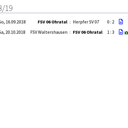
8/19
So, 16.09.2018
FSV 06 Ohratal
:
Herpfer SV 07
0 : 2
Sa, 20.10.2018
FSV Waltershausen
:
FSV 06 Ohratal
1 : 3
(