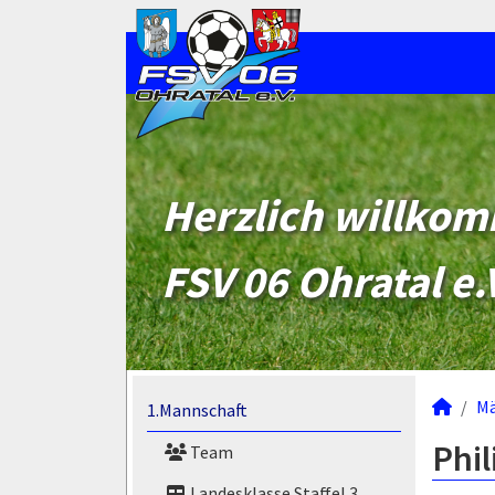
Herzlich willko
FSV 06 Ohratal e.
M
1.Mannschaft
Phi
Team
Landesklasse Staffel 3