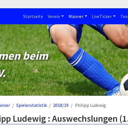
Startseite
Verein
Männer
LiveTicker
Te
mmen beim
V.
änner
Spielerstatistik
2018/19
Philipp Ludewig
lipp Ludewig : Auswechslungen (