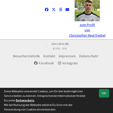
zum Profil
von
Christopher Neul-Triebel
soccero.de
© 2006 - 2026
Besucherstatistik
Kontakt
Impressum
Datenschutz
Facebook
Instagram
Diese Webseite verwendet Cookies, um Dir den bestmöglichen
OK
Service bieten zu können. Entsprechende Informationen findest
Du unter
Datenschutz
.
Mit der Nutzung der Webseite erklärst Du Dich mit der
Verwendung von Cookies einverstanden.