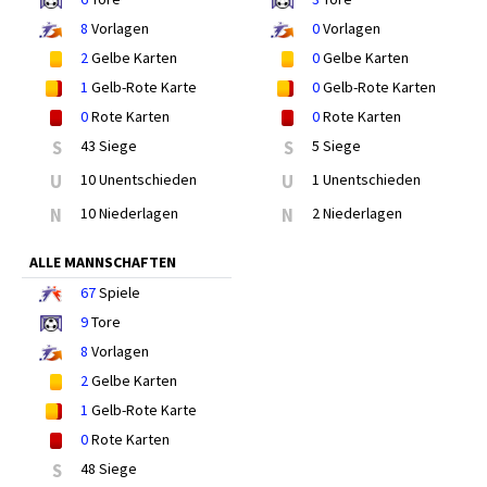
8
Vorlagen
0
Vorlagen
2
Gelbe Karten
0
Gelbe Karten
1
Gelb-Rote Karte
0
Gelb-Rote Karten
0
Rote Karten
0
Rote Karten
S
43 Siege
S
5 Siege
U
10 Unentschieden
U
1 Unentschieden
N
10 Niederlagen
N
2 Niederlagen
ALLE MANNSCHAFTEN
67
Spiele
9
Tore
8
Vorlagen
2
Gelbe Karten
1
Gelb-Rote Karte
0
Rote Karten
S
48 Siege