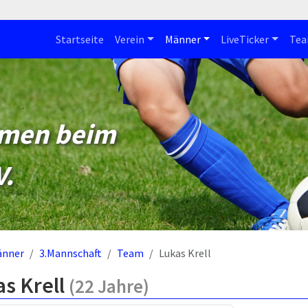
Startseite
Verein
Männer
LiveTicker
Te
mmen beim
V.
änner
3.Mannschaft
Team
Lukas Krell
as Krell
(22 Jahre)