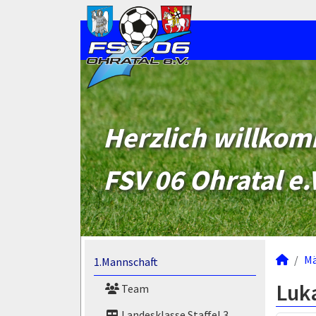
Herzlich willko
FSV 06 Ohratal e.
M
1.Mannschaft
Luk
Team
Landesklasse Staffel 3