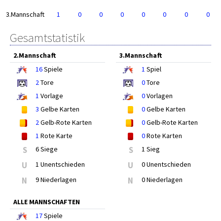
3.Mannschaft
1
0
0
0
0
0
0
0
Gesamtstatistik
2.Mannschaft
3.Mannschaft
16
Spiele
1
Spiel
2
Tore
0
Tore
1
Vorlage
0
Vorlagen
3
Gelbe Karten
0
Gelbe Karten
2
Gelb-Rote Karten
0
Gelb-Rote Karten
1
Rote Karte
0
Rote Karten
S
6 Siege
S
1 Sieg
U
1 Unentschieden
U
0 Unentschieden
N
9 Niederlagen
N
0 Niederlagen
ALLE MANNSCHAFTEN
17
Spiele