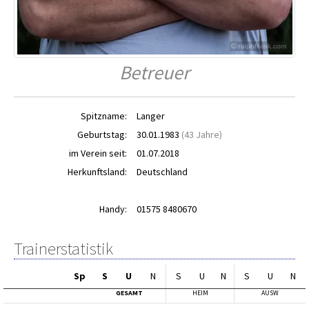
Betreuer
Spitzname:
Langer
Geburtstag:
30.01.1983
(43 Jahre)
im Verein seit:
01.07.2018
Herkunftsland:
Deutschland
Handy:
01575 8480670
Trainerstatistik
Sp
S
U
N
S
U
N
S
U
N
GESAMT
HEIM
AUSW