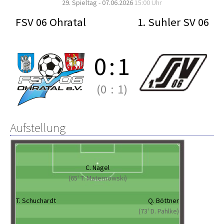
29. Spieltag - 07.06.2026
15:00 Uhr
FSV 06 Ohratal
1. Suhler SV 06
0
:
1
(0
:
1)
Aufstellung
C. Nagel
(65' T. Maternowski)
T. Schuchardt
Q. Böttner
(73' D. Pahlke)