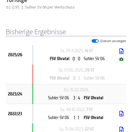
Torfolge
0:1 (19')
1. Suhler SV 06 per Weitschuss
Bisherige Ergebnisse
Datum anzeigen
Sa, 29.11.2025
, 14.ST
2025/26
0 : 0
FSV Ohratal
Suhler SV 06
(
)
So, 07.06.2026
, 29.ST
0 : 1
FSV Ohratal
Suhler SV 06
Do, 15.02.2024
,
2023/24
3 : 4
Suhler SV 06
FSV Ohratal
Sa, 08.10.2022
, 7.ST
2022/23
1 : 1
Suhler SV 06
FSV Ohratal
Sa, 15.04.2023
, 22.ST