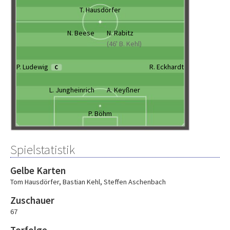
T. Hausdörfer
N. Beese
N. Rabitz
(46' B. Kehl)
P. Ludewig
R. Eckhardt
C
L. Jungheinrich
A. Keyßner
P. Böhm
Spielstatistik
Gelbe Karten
Tom Hausdörfer
,
Bastian Kehl
,
Steffen Aschenbach
Zuschauer
67