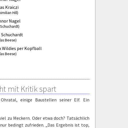
as Kraiczi
imilian Hill)
nnor Nagel
l Schuchardt)
l Schuchardt
klas Beese)
 Wildies per Kopfball
klas Beese)
t mit Kritik spart
hratal, einige Baustellen seiner Elf. Ein
viel zu Meckern. Oder etwa doch? Tatsächlich
nur bedingt zufrieden. „Das Ergebnis ist top,