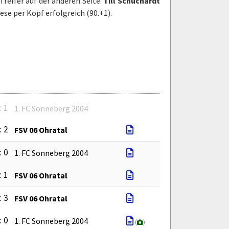
 Treffer auf der anderen Seite.
Till Schuchardt
se per Kopf erfolgreich (90.+1).
: 1
1. FC Sonneberg 2004
: 2
FSV 06 Ohratal
: 0
1. FC Sonneberg 2004
: 1
FSV 06 Ohratal
: 3
FSV 06 Ohratal
: 0
1. FC Sonneberg 2004
(
)