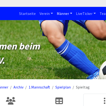
Startseite
Verein
Männer
LiveTicker
Te
mmen beim
V.
änner
Archiv
1.Mannschaft
Spielplan
Spieltag