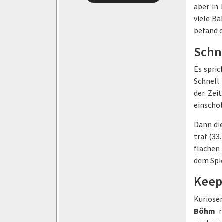
aber in 
viele Bä
befand d
Schn
Es spric
Schnell
der Zei
einschob
Dann di
traf (33
flachen
dem Spie
Keep
Kurioser
Böhm
n