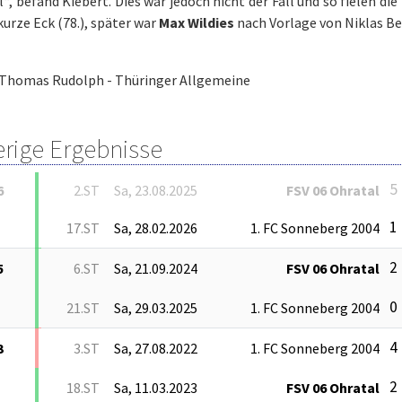
, befand Kiebert. Dies war jedoch nicht der Fall und so fielen die
 kurze Eck (78.), später war
Max Wildies
nach Vorlage von Niklas Bee
Thomas Rudolph - Thüringer Allgemeine
erige Ergebnisse
5 
6
2.ST
Sa, 23.08.2025
FSV 06 Ohratal
1 
17.ST
Sa, 28.02.2026
1. FC Sonneberg 2004
2 
5
6.ST
Sa, 21.09.2024
FSV 06 Ohratal
0 
21.ST
Sa, 29.03.2025
1. FC Sonneberg 2004
4 
3
3.ST
Sa, 27.08.2022
1. FC Sonneberg 2004
2 
18.ST
Sa, 11.03.2023
FSV 06 Ohratal