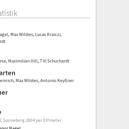
tistik
agel
,
Max Wildies
,
Lucas Kraiczi
,
rdt
ese
,
Maximilian Hill
,
Till Schuchardt
arten
einrich
,
Max Wildies
,
Antonio Keyßner
uer
e
FC Sonneberg 2004 per Elfmeter
nnor Nagel