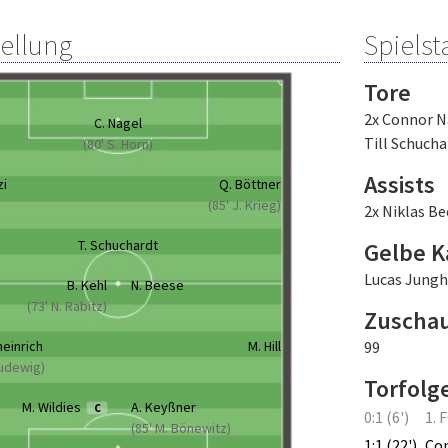
tellung
Spielsta
Tore
2x Connor N
C. Nagel
Till Schucha
(80' S. Horn)
Assists
zi
Q. Böttner
(85' J. Krieg)
2x Niklas Be
T. Schuchardt
Gelbe K
Lucas Jungh
B. Kehl
N. Beese
(73' N. Rabitz)
Zuscha
heinrich
M. Hill
99
Ludewig)
Torfolg
M. Wildies
A. Keyßner
C
0:1 (6')
1. 
(85' M. Bönewitz)
1:1 (22')
Co