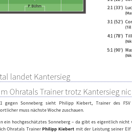
P. Böhm
2:1 (33')
Luc
(Max
3:1 (52')
Co
(Til
4:1 (78')
Til
(Ni
5:1 (90')
Max
(Ni
tal landet Kantersieg
 Ohratals Trainer trotz Kantersieg nich
1 gegen Sonneberg sieht Philipp Kiebert, Trainer des FSV O
ortlicher muss nächste Woche zuschauen.
en ein hochgeschätztes Sonneberg – da gibt es eigentlich nicht 
sich Ohratals Trainer
Philipp Kiebert
mit der Leistung seiner Elf 