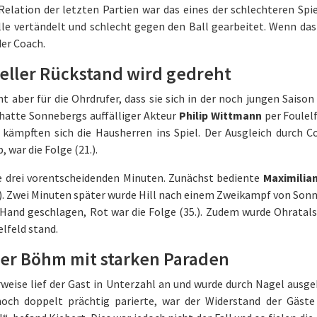
Relation der letzten Partien war das eines der schlechteren Sp
lle vertändelt und schlecht gegen den Ball gearbeitet. Wenn da
er Coach.
eller Rückstand wird gedreht
ht aber für die Ohrdrufer, dass sie sich in der noch jungen Sais
 hatte Sonnebergs auffälliger Akteur
Philip Wittmann
per Foulelf
t kämpften sich die Hausherren ins Spiel. Der Ausgleich durch 
, war die Folge (21.).
e drei vorentscheidenden Minuten. Zunächst bediente
Maximilian
.). Zwei Minuten später wurde Hill nach einem Zweikampf von Son
 Hand geschlagen, Rot war die Folge (35.). Zudem wurde Ohratals
lfeld stand.
er Böhm mit starken Paraden
weise lief der Gast in Unterzahl an und wurde durch Nagel ausgek
och doppelt prächtig parierte, war der Widerstand der Gäste 