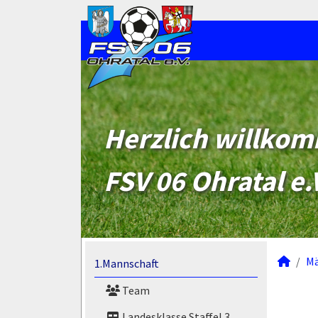
Herzlich willko
FSV 06 Ohratal e.
M
1.Mannschaft
Team
Landesklasse Staffel 3