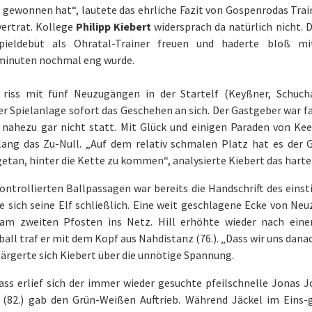
t gewonnen hat“, lautete das ehrliche Fazit von Gospenrodas Tra
vertrat. Kollege
Philipp Kiebert
widersprach da natürlich nicht. D
spieldebüt als Ohratal-Trainer freuen und haderte bloß 
minuten nochmal eng wurde.
 riss mit fünf Neuzugängen in der Startelf (Keyßner, Schucha
er Spielanlage sofort das Geschehen an sich. Der Gastgeber war f
v nahezu gar nicht statt. Mit Glück und einigen Paraden von Ke
lang das Zu-Null. „Auf dem relativ schmalen Platz hat es der
etan, hinter die Kette zu kommen“, analysierte Kiebert das harte 
ontrollierten Ballpassagen war bereits die Handschrift des einst
e sich seine Elf schließlich. Eine weit geschlagene Ecke von N
 am zweiten Pfosten ins Netz. Hill erhöhte wieder nach ein
all traf er mit dem Kopf aus Nahdistanz (76.). „Dass wir uns dana
 ärgerte sich Kiebert über die unnötige Spannung.
ass erlief sich der immer wieder gesuchte pfeilschnelle Jonas J
 (82.) gab den Grün-Weißen Auftrieb. Während Jäckel im Eins