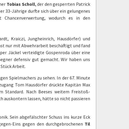
iner
Tobias Scholl
, der den gesperrten Patrick
er 33-Jährige durfte sich über ein gelungenes
mit Chancenverwertung, wodurch es in den
rdt, Kraiczi, Jungheinrich, Hausdörfer) und
ast nur mit Abwehrarbeit beschäftigt und fand
eper Jäckel verteidigte Gospenroda über eine
 Gegner defensiv gut gemacht. Wir haben uns
Stück Arbeit.
igen Spielmachers zu sehen. In der 67. Minute
euzugang Tom Hausdörfer drückte Kapitän Max
em Standard. Nach Beeses weitem Freistoß-
ch auskontern lassen, hätte so nicht passieren
onik. Sein abgefälschter Schuss ins kurze Eck
-gegen-Eins gegen den durchgebrochenen
Til