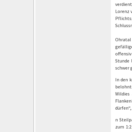
verdien
Lorenz 
Pflicht
Schluss
Ohratal
gefällig
offensi
Stunde 
schwer g
In den k
belohnt
Wildies
Flankenb
dürfen“,
n Steilp
zum 1:2