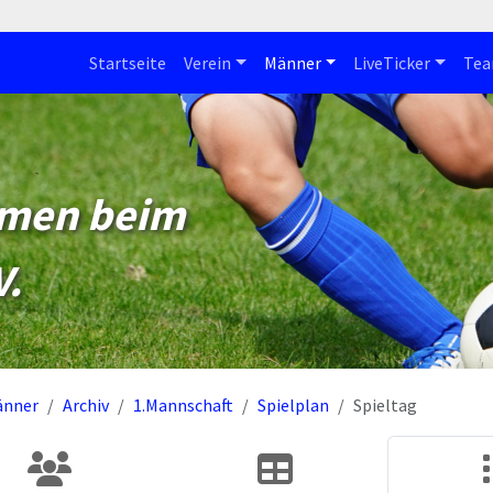
Startseite
Verein
Männer
LiveTicker
Te
mmen beim
V.
änner
Archiv
1.Mannschaft
Spielplan
Spieltag