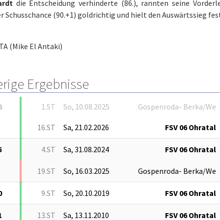
ardt
die Entscheidung verhinderte (86.), rannten seine Vorder
r Schusschance (90.+1) goldrichtig und hielt den Auswärtssieg fes
TA (Mike El Antaki)
erige Ergebnisse
6
1.ST
So, 10.08.2025
Gospenroda- Berka/We
16.ST
Sa, 21.02.2026
FSV 06 Ohratal
5
4.ST
Sa, 31.08.2024
FSV 06 Ohratal
19.ST
So, 16.03.2025
Gospenroda- Berka/We
0
9.ST
So, 20.10.2019
FSV 06 Ohratal
1
13.ST
Sa, 13.11.2010
FSV 06 Ohratal