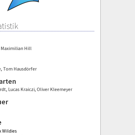
tistik
,
Maximilian Hill
e
,
Tom Hausdörfer
arten
rdt
,
Lucas Kraiczi
,
Oliver Kleemeyer
uer
e
 Wildies