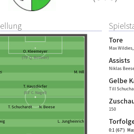
tellung
Spielsta
Tore
Max Wildies
O. Kleemeyer
(79' Q. Böttner)
Assists
Niklas Bees
zi
M. Hill
Gelbe K
T. Hausdörfer
Till Schucha
(83' C. Nagel)
Zuscha
T. Schuchardt
N. Beese
150
Torfolg
wig
L. Jungheinrich
0:1 (67')
Max