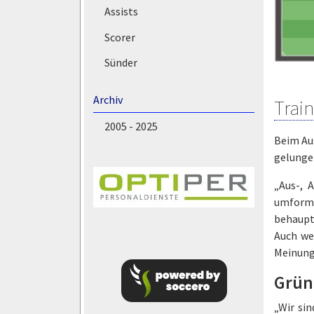
Assists
Scorer
Sünder
Archiv
Trai
2005 - 2025
Beim Aus
gelunge
„Aus-, 
umformi
behaupt
Auch we
Meinung
Grün
„Wir si