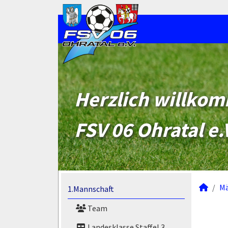
Herzlich willko
FSV 06 Ohratal e.
M
1.Mannschaft
Team
Landesklasse Staffel 3