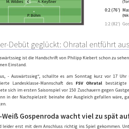
M. Wildies
A. Keyßner
(To
C
0:2 (76')
Max
P. Böhm
(Ni
1:2 (82')
Go
ner-Debüt geglückt: Ohratal entführt a
wärtssieg ist die Handschrift von Philipp Kiebert schon zu sehen
nen Einstand.
Aus, - Auswärtssieg“, schallte es am Sonntag kurz vor 17 Uhr
erte Landesklasse-Mannschaft des
FSV Ohratal
bestätigte
ete sich im ersten Saisonspiel vor 150 Zuschauern gegen Gastg
nn in der Nachspielzeit beinahe der Ausgleich gefallen wäre, g
en.
-Weiß Gospenroda wacht viel zu spät au
nd leider erst mit dem Anschluss richtig ins Spiel gekommen. U