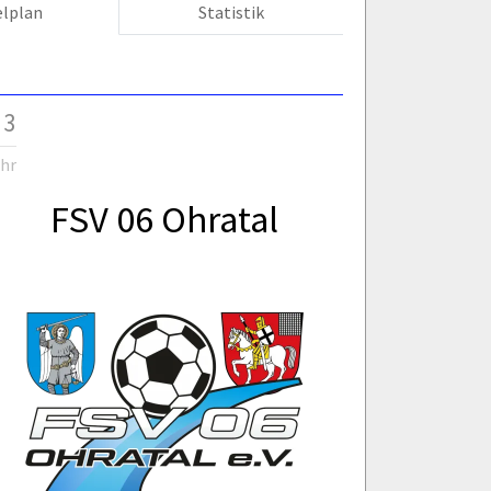
elplan
Statistik
 3
Uhr
FSV 06 Ohratal