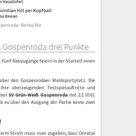
m Hausdörfer)
imilian Hill per Kopfball
klas Beese)
spenroda- Berka/We
us Gospenroda drei Punkte
. Fünf Neuzugänge feiern in der Startelf einen
 über den Gospenrodaer Waldsportplatz. Die
 ihre überzeugenden Testspielauftritte und
eber
SV Grün-Weiß Gospenroda
mit 2:1 (0:0).
ab es über den Ausgang der Partie keine zwei
f
nterm Strich muss man zugeben, dass Ohratal