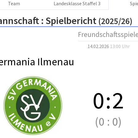
Team
Landesklasse Staffel 3
Spi
annschaft :
Spielbericht
(2025/26)
Freundschaftsspiel
14.02.2026
13:00 Uhr
ermania Ilmenau
0
:
2
(0
:
0)