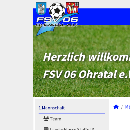
Herzlich willko
FSV 06 Ohratal e.
M
1.Mannschaft
Team
Landesklasse Staffel 3