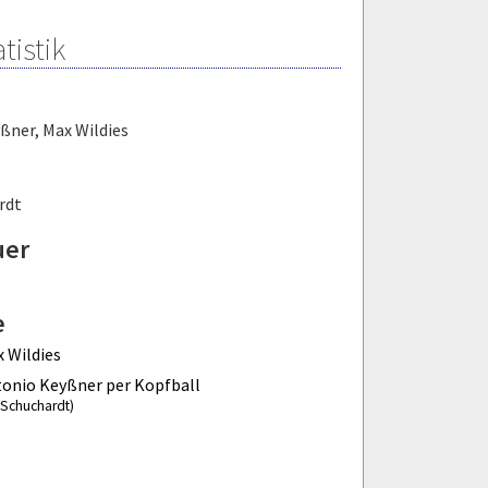
tistik
yßner
,
Max Wildies
rdt
uer
e
 Wildies
onio Keyßner per Kopfball
l Schuchardt)