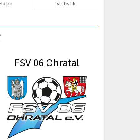
elplan
Statistik
e
FSV 06 Ohratal