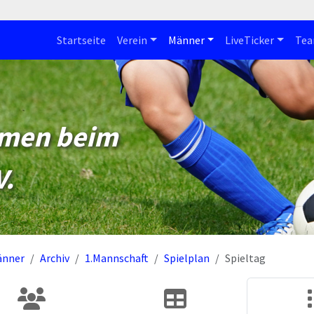
Startseite
Verein
Männer
LiveTicker
Te
mmen beim
V.
änner
Archiv
1.Mannschaft
Spielplan
Spieltag