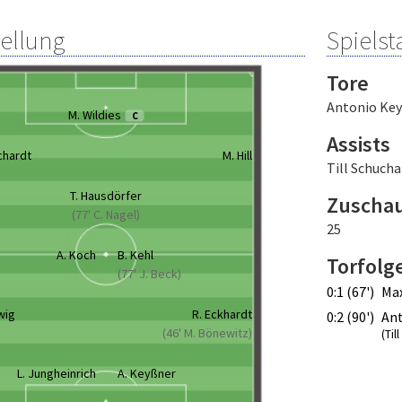
tellung
Spielsta
Tore
Antonio Ke
M. Wildies
C
Assists
chardt
M. Hill
Till Schucha
T. Hausdörfer
Zuscha
(77' C. Nagel)
25
A. Koch
B. Kehl
Torfolg
(77' J. Beck)
0:1 (67')
Max
wig
R. Eckhardt
0:2 (90')
Ant
(46' M. Bönewitz)
(Til
L. Jungheinrich
A. Keyßner