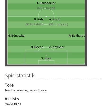
T. Hausdörfer
(68' C. Nagel)
B. Kehl
A. Koch
(90' N. Rabitz)
(38' L. Kraiczi)
M. Bönewitz
R. Eckhardt
N. Beese
A. Keyßner
S. Horn
Spielstatistik
Tore
Tom Hausdörfer
,
Lucas Kraiczi
Assists
Max Wildies