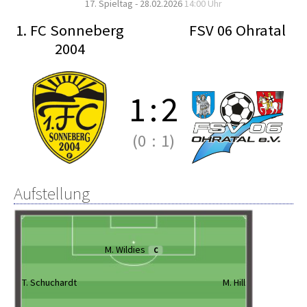
17. Spieltag - 28.02.2026
14:00 Uhr
1. FC Sonneberg
FSV 06 Ohratal
2004
1
:
2
(0
:
1)
Aufstellung
M. Wildies
C
T. Schuchardt
M. Hill