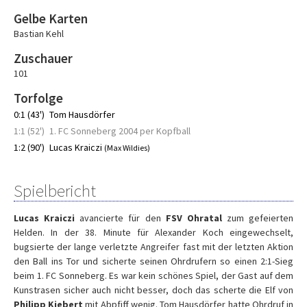
Gelbe Karten
Bastian Kehl
Zuschauer
101
Torfolge
0:1 (43')
Tom Hausdörfer
1:1 (52')
1. FC Sonneberg 2004 per Kopfball
1:2 (90')
Lucas Kraiczi
(Max Wildies)
Spielbericht
Lucas Kraiczi
avancierte für den
FSV Ohratal
zum gefeierten
Helden. In der 38. Minute für Alexander Koch eingewechselt,
bugsierte der lange verletzte Angreifer fast mit der letzten Aktion
den Ball ins Tor und sicherte seinen Ohrdrufern so einen 2:1-Sieg
beim 1. FC Sonneberg. Es war kein schönes Spiel, der Gast auf dem
Kunstrasen sicher auch nicht besser, doch das scherte die Elf von
Philipp Kiebert
mit Abpfiff wenig. Tom Hausdörfer hatte Ohrdruf in