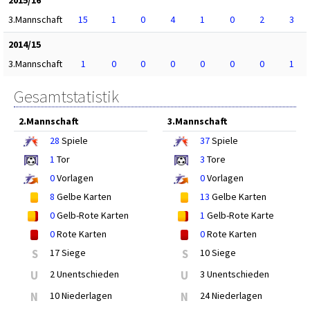
3.Mannschaft
15
1
0
4
1
0
2
3
2014/15
3.Mannschaft
1
0
0
0
0
0
0
1
Gesamtstatistik
2.Mannschaft
3.Mannschaft
28
Spiele
37
Spiele
1
Tor
3
Tore
0
Vorlagen
0
Vorlagen
8
Gelbe Karten
13
Gelbe Karten
0
Gelb-Rote Karten
1
Gelb-Rote Karte
0
Rote Karten
0
Rote Karten
S
17 Siege
S
10 Siege
U
2 Unentschieden
U
3 Unentschieden
N
10 Niederlagen
N
24 Niederlagen