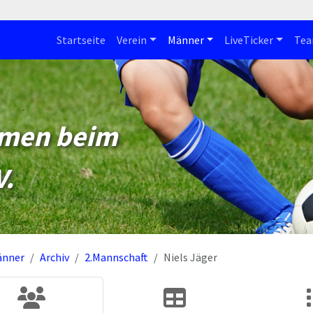
Startseite
Verein
Männer
LiveTicker
Te
mmen beim
V.
änner
Archiv
2.Mannschaft
Niels Jäger