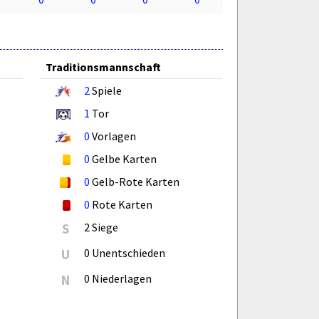
Traditionsmannschaft
2
Spiele
1
Tor
0
Vorlagen
0
Gelbe Karten
0
Gelb-Rote Karten
0
Rote Karten
S
2 Siege
U
0 Unentschieden
N
0 Niederlagen