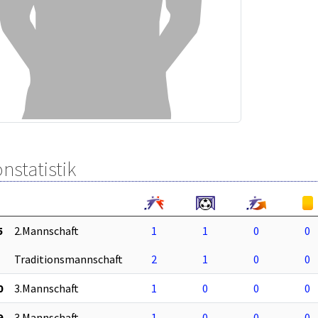
nstatistik
5
2.Mannschaft
1
1
0
0
Traditionsmannschaft
2
1
0
0
0
3.Mannschaft
1
0
0
0
9
3.Mannschaft
1
0
0
0