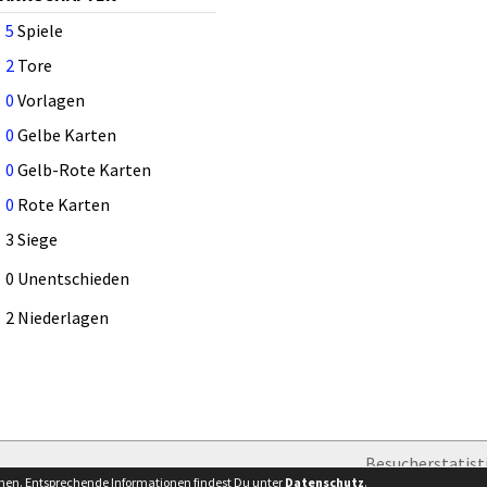
5
Spiele
2
Tore
0
Vorlagen
0
Gelbe Karten
0
Gelb-Rote Karten
0
Rote Karten
3 Siege
0 Unentschieden
2 Niederlagen
Besucherstatist
nnen. Entsprechende Informationen findest Du unter
Datenschutz
.