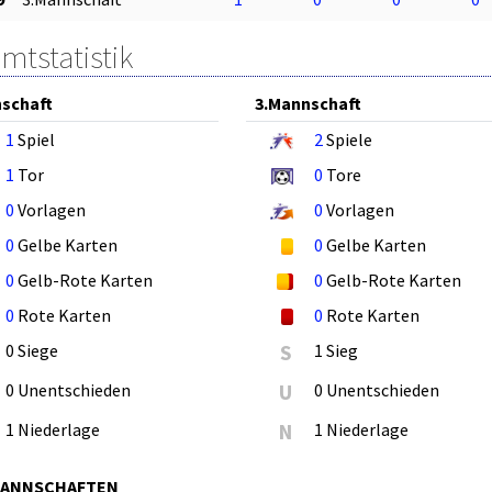
mtstatistik
schaft
3.Mannschaft
1
Spiel
2
Spiele
1
Tor
0
Tore
0
Vorlagen
0
Vorlagen
0
Gelbe Karten
0
Gelbe Karten
0
Gelb-Rote Karten
0
Gelb-Rote Karten
0
Rote Karten
0
Rote Karten
0 Siege
S
1 Sieg
0 Unentschieden
U
0 Unentschieden
1 Niederlage
N
1 Niederlage
MANNSCHAFTEN