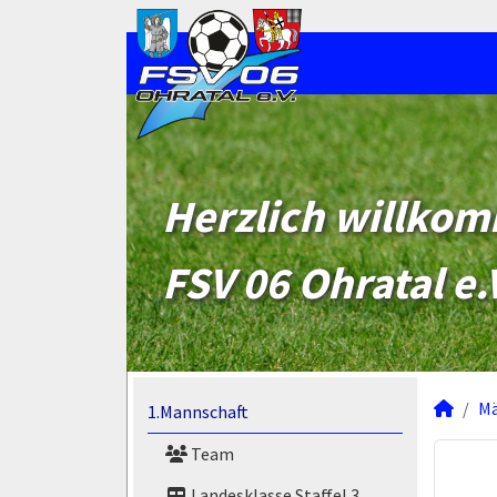
Herzlich willko
FSV 06 Ohratal e.
M
1.Mannschaft
Team
Landesklasse Staffel 3