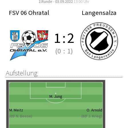
2.Runde - 03.09.2022
13:00 Uhr
FSV 06 Ohratal
Langensalza
1
:
2
(0
:
1)
Aufstellung
M. Jung
M. Meitz
O. Arnold
(69' N. Beese)
(69' J. Krieg)