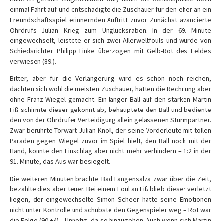
einmal Fahrt auf und entschädigte die Zuschauer für den eher an ein
Freundschaftsspiel erinnernden Auftritt zuvor. Zunächst avancierte
Ohrdrufs Julian Krieg zum Unglücksraben. In der 69. Minute
eingewechselt, leistete er sich zwei Allerweltfouls und wurde von
Schiedsrichter Philipp Linke überzogen mit Gelb-Rot des Feldes
verwiesen (89.).
Bitter, aber für die Verlängerung wird es schon noch reichen,
dachten sich wohl die meisten Zuschauer, hatten die Rechnung aber
ohne Franz Wiegel gemacht. Ein langer Ball auf den starken Martin
Fiß schirmte dieser gekonnt ab, behauptete den Ball und bediente
den von der Ohrdrufer Verteidigung allein gelassenen Sturmpartner.
Zwar berührte Torwart Julian Knoll, der seine Vorderleute mit tollen
Paraden gegen Wiegel zuvor im Spiel hielt, den Ball noch mit der
Hand, konnte den Einschlag aber nicht mehr verhindern – 1:2 in der
91. Minute, das Aus war besiegelt.
Die weiteren Minuten brachte Bad Langensalza zwar über die Zeit,
bezahlte dies aber teuer. Bei einem Foul an Fiß blieb dieser verletzt
liegen, der eingewechselte Simon Scheer hatte seine Emotionen
nicht unter Kontrolle und schubste den Gegenspieler weg – Rot war
die Folge (90.+4). „Unnötig, da so hinzugehen. Auch wenn sich Martin