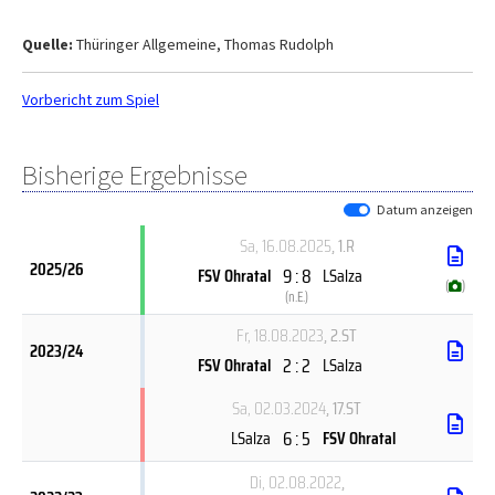
Quelle:
Thüringer Allgemeine, Thomas Rudolph
Vorbericht zum Spiel
Bisherige Ergebnisse
Datum anzeigen
Sa, 16.08.2025
, 1.R
2025/26
9 : 8
FSV Ohratal
LSalza
(
)
(
n.E.
)
Fr, 18.08.2023
, 2.ST
2023/24
2 : 2
FSV Ohratal
LSalza
Sa, 02.03.2024
, 17.ST
6 : 5
LSalza
FSV Ohratal
Di, 02.08.2022
,