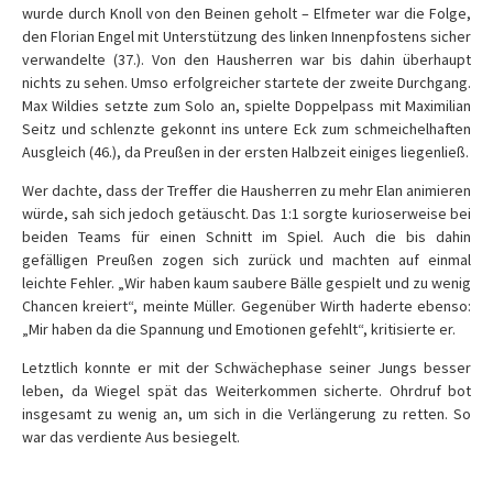
wurde durch Knoll von den Beinen geholt – Elfmeter war die Folge,
den Florian Engel mit Unterstützung des linken Innenpfostens sicher
verwandelte (37.). Von den Hausherren war bis dahin überhaupt
nichts zu sehen. Umso erfolgreicher startete der zweite Durchgang.
Max Wildies setzte zum Solo an, spielte Doppelpass mit Maximilian
Seitz und schlenzte gekonnt ins untere Eck zum schmeichelhaften
Ausgleich (46.), da Preußen in der ersten Halbzeit einiges liegenließ.
Wer dachte, dass der Treffer die Hausherren zu mehr Elan animieren
würde, sah sich jedoch getäuscht. Das 1:1 sorgte kurioserweise bei
beiden Teams für einen Schnitt im Spiel. Auch die bis dahin
gefälligen Preußen zogen sich zurück und machten auf einmal
leichte Fehler. „Wir haben kaum saubere Bälle gespielt und zu wenig
Chancen kreiert“, meinte Müller. Gegenüber Wirth haderte ebenso:
„Mir haben da die Spannung und Emotionen gefehlt“, kritisierte er.
Letztlich konnte er mit der Schwächephase seiner Jungs besser
leben, da Wiegel spät das Weiterkommen sicherte. Ohrdruf bot
insgesamt zu wenig an, um sich in die Verlängerung zu retten. So
war das verdiente Aus besiegelt.