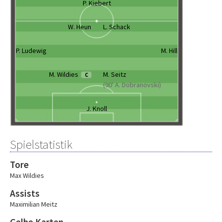
P. Kiebert
W. Heun
L. Schack
P. Ludewig
M. Hill
M. Wildies
M. Seitz
C
(90' A. Dobranovski)
J. Knoll
Spielstatistik
Tore
Max Wildies
Assists
Maximilian Meitz