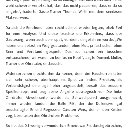
wohl schwerer verletzt hat, darf das nicht passieren, dass er da so
hingeht“, haderte Gäste-Trainer Thomas Wirth mit dem sinnlosen
Platzverweis.
Da sich die Emotionen aber recht schnell wieder legten, blieb Zeit
für eine Analyse. Und diese brachte die Erkenntnis, dass der
Gästesieg, wenn auch sehr spät, verdient eingefahren wurde. „Wir
haben uns selbst im Weg gestanden, ohne Mut, ja fast schon ohne
Sinn und Verstand gespielt. Das ist schon ein bisschen
enttäuschend, wir waren zu konfus im Kopf“, sagte Dominik Müller,
Trainer der Ohrataler, enttäuscht.
Widersprechen mochte ihm da keiner, denn die Hausherren taten
sich sehr schwer, überhaupt ins Spiel zu finden. Preußen, als
Verbandsligist eine Liga höher angesiedelt, besaß das bessere
Spielkonzept und trug seine Angriffe strategisch vor. Die linke
Ohrdrufer Abwehrseite wurde als Schwachpunkt ausgemacht,
immer wieder fanden die Bälle Fiß, der die Defensive gut
beschäftigte. Er und Regisseur Carsten Weis, der an den Ketten
zog, bereiteten den Ohrdrufern Probleme.
So fiel das 0:1 wenig verwunderlich. Erneut war Fiß durchgebrochen,