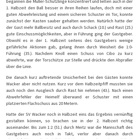
begannen die Müller-Schützlinge konzentriert und ließen auch in der
1. Halbzeit den Ball besser in ihren Reihen laufen, doch mit einer
guten Abwehrleistung und einem sicheren Schuster im Tor, konnte
zunächst der Kasten sauber gehalten werden. Natürlich hatte der
der Gast mehr Ballbesitz und auch durch Schack (10.) und Rast (25.)
gute Einschussmöglichkeiten, aber in Führung ging der Gastgeber.
Obwohl es in der 1. Halbzeit seitens des Gastgebers wenige
gefährliche Aktionen gab, gelang ihnen durch Weisheit die 1:0-
Führung (35.). Nachdem Knoll einen Schuss von Cibo zu kurz
abwehrte, war der Torschütze zur Stelle und drückte den Abpraller
über die Linie.
Die danach kurz auftretende Unsicherheit bei den Gästen konnte
Wacker aber nicht nutzen. Kurz vor dem Halbzeitpfiff mussten sie
auch noch den Ausgleich durch Rast hin nehmen (43.). Nach einen
Abwehrfehler der Heimelf überwand er Schuster mit einen
platzierten Flachschuss aus 20 Metern.
Hatte der SV Wacker noch in Halbzeit eins das Ergebnis vernünftig
gestalten können, so brachen sie in der 2. Halbzeit richtig
auseinander. Bis zum 1:2 (51.) durch Meitz war die Mannschaft des
Gastgebers auch noch in Takt, verlor aber danach durch