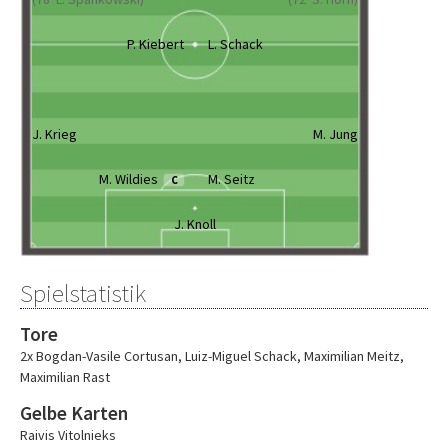
P. Kiebert
L. Schack
J. Krieg
M. Jung
M. Wildies
M. Seitz
C
J. Knoll
Spielstatistik
Tore
2x Bogdan-Vasile Cortusan
,
Luiz-Miguel Schack
,
Maximilian Meitz
,
Maximilian Rast
Gelbe Karten
Raivis Vitolnieks