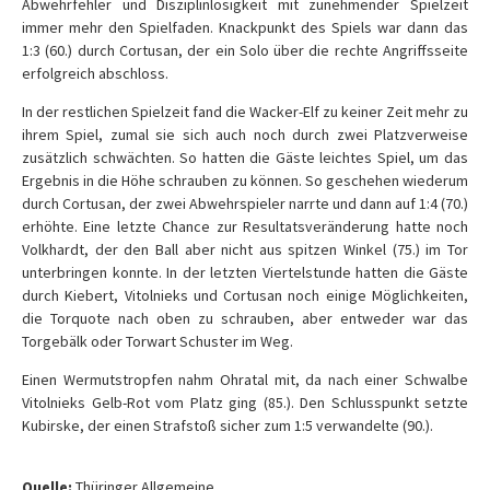
Abwehrfehler und Disziplinlosigkeit mit zunehmender Spielzeit
immer mehr den Spielfaden. Knackpunkt des Spiels war dann das
1:3 (60.) durch Cortusan, der ein Solo über die rechte Angriffsseite
erfolgreich abschloss.
In der restlichen Spielzeit fand die Wacker-Elf zu keiner Zeit mehr zu
ihrem Spiel, zumal sie sich auch noch durch zwei Platzverweise
zusätzlich schwächten. So hatten die Gäste leichtes Spiel, um das
Ergebnis in die Höhe schrauben zu können. So geschehen wiederum
durch Cortusan, der zwei Abwehrspieler narrte und dann auf 1:4 (70.)
erhöhte. Eine letzte Chance zur Resultatsveränderung hatte noch
Volkhardt, der den Ball aber nicht aus spitzen Winkel (75.) im Tor
unterbringen konnte. In der letzten Viertelstunde hatten die Gäste
durch Kiebert, Vitolnieks und Cortusan noch einige Möglichkeiten,
die Torquote nach oben zu schrauben, aber entweder war das
Torgebälk oder Torwart Schuster im Weg.
Einen Wermutstropfen nahm Ohratal mit, da nach einer Schwalbe
Vitolnieks Gelb-Rot vom Platz ging (85.). Den Schlusspunkt setzte
Kubirske, der einen Strafstoß sicher zum 1:5 verwandelte (90.).
Quelle:
Thüringer Allgemeine