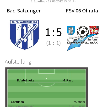
5. Spieltag - 17.09.2022
15:00 Uhr
Bad Salzungen
FSV 06 Ohratal
1
:
5
(1
:
1)
Aufstellung
R. Vitolnieks
M. Rast
B. Cortusan
M. Meitz
(78' L. Spankowski)
(72' S. Horn)