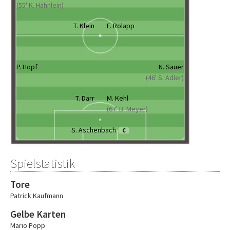
(55' K. Hähnlein)
T. Klein
F. Rolapp
P. Hopf
N. Sauer
(46' S. Adler)
T. Darr
M. Kehl
(67' B. Meyer)
S. Aschenbach
C
Spielstatistik
Tore
Patrick Kaufmann
Gelbe Karten
Mario Popp