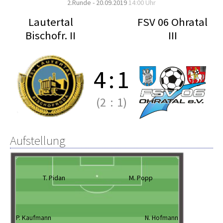
2.Runde - 20.09.2019
14:00 Uhr
Lautertal
FSV 06 Ohratal
Bischofr. II
III
4
:
1
(2
:
1)
Aufstellung
T. Pidan
M. Popp
P. Kaufmann
N. Hofmann