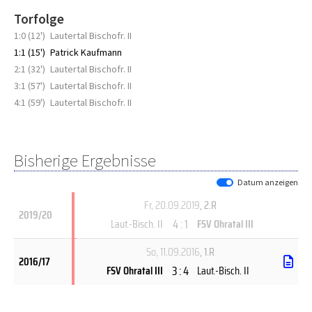
Torfolge
1:0 (12')
Lautertal Bischofr. II
1:1 (15')
Patrick Kaufmann
2:1 (32')
Lautertal Bischofr. II
3:1 (57')
Lautertal Bischofr. II
4:1 (59')
Lautertal Bischofr. II
Bisherige Ergebnisse
Datum anzeigen
Fr, 20.09.2019
, 2.R
2019/20
4 : 1
Laut.-Bisch. II
FSV Ohratal III
So, 11.09.2016
, 1.R
2016/17
3 : 4
FSV Ohratal III
Laut.-Bisch. II