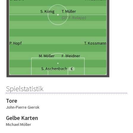
S. König
T. Müller
(25' F. Rolapp)
P. Hopf
T. Kossmann
M. Möller
F. Weidner
S. Aschenbach
C
Spielstatistik
Tore
John-Pierre Gierok
Gelbe Karten
Michael Möller