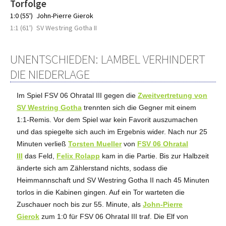
Torfolge
1:0 (55')
John-Pierre Gierok
1:1 (61')
SV Westring Gotha II
UNENTSCHIEDEN: LAMBEL VERHINDERT
DIE NIEDERLAGE
Im Spiel FSV 06 Ohratal III gegen die
Zweitvertretung von
SV Westring Gotha
trennten sich die Gegner mit einem
1:1-Remis. Vor dem Spiel war kein Favorit auszumachen
und das spiegelte sich auch im Ergebnis wider. Nach nur 25
Minuten verließ
Torsten Mueller
von
FSV 06 Ohratal
III
das Feld,
Felix Rolapp
kam in die Partie. Bis zur Halbzeit
änderte sich am Zählerstand nichts, sodass die
Heimmannschaft und SV Westring Gotha II nach 45 Minuten
torlos in die Kabinen gingen. Auf ein Tor warteten die
Zuschauer noch bis zur 55. Minute, als
John-Pierre
Gierok
zum 1:0 für FSV 06 Ohratal III traf. Die Elf von