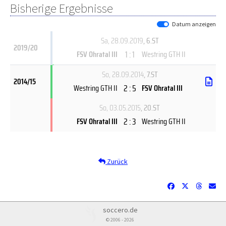
Bisherige Ergebnisse
Datum anzeigen
Sa, 28.09.2019
, 6.ST
2019/20
1 : 1
FSV Ohratal III
Westring GTH II
So, 28.09.2014
, 7.ST
2014/15
2 : 5
Westring GTH II
FSV Ohratal III
So, 03.05.2015
, 20.ST
2 : 3
FSV Ohratal III
Westring GTH II
Zurück
soccero.de
© 2006 - 2026