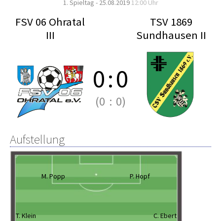
1. Spieltag - 25.08.2019
12:00 Uhr
FSV 06 Ohratal
TSV 1869
III
Sundhausen II
0
:
0
(0
:
0)
Aufstellung
M. Popp
P. Hopf
T. Klein
C. Ebert