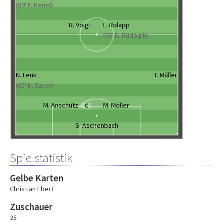
(89' P. Keitel)
R. Voigt
F. Rolapp
(68' B. Rudolph)
N. Lenk
T. Müller
(65' N. Sauer)
M. Anschütz
M. Möller
C
S. Aschenbach
Spielstatistik
Gelbe Karten
Christian Ebert
Zuschauer
25