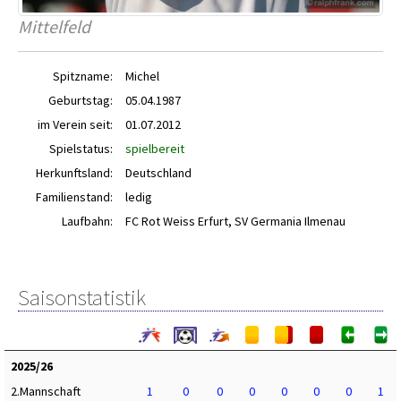
Mittelfeld
Spitzname:
Michel
Geburtstag:
05.04.1987
im Verein seit:
01.07.2012
Spielstatus:
spielbereit
Herkunftsland:
Deutschland
Familienstand:
ledig
Laufbahn:
FC Rot Weiss Erfurt, SV Germania Ilmenau
Saisonstatistik
2025/26
2.Mannschaft
1
0
0
0
0
0
0
1