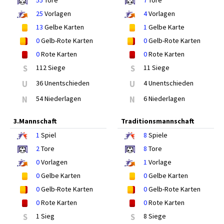
55
Tore
7
Tore
25
Vorlagen
4
Vorlagen
13
Gelbe Karten
1
Gelbe Karte
0
Gelb-Rote Karten
0
Gelb-Rote Karten
0
Rote Karten
0
Rote Karten
S
112 Siege
S
11 Siege
U
36 Unentschieden
U
4 Unentschieden
N
54 Niederlagen
N
6 Niederlagen
3.Mannschaft
Traditionsmannschaft
1
Spiel
8
Spiele
2
Tore
8
Tore
0
Vorlagen
1
Vorlage
0
Gelbe Karten
0
Gelbe Karten
0
Gelb-Rote Karten
0
Gelb-Rote Karten
0
Rote Karten
0
Rote Karten
S
1 Sieg
S
8 Siege