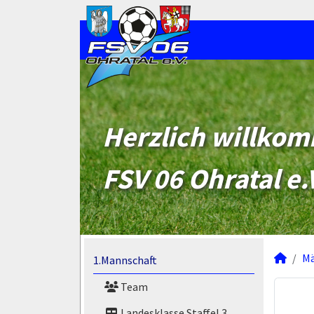
Herzlich willko
FSV 06 Ohratal e.
M
1.Mannschaft
Team
Landesklasse Staffel 3