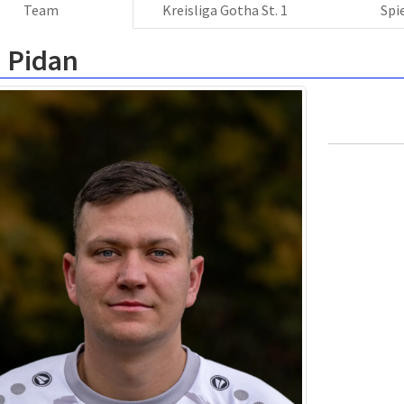
Team
Kreisliga Gotha St. 1
Spi
i Pidan