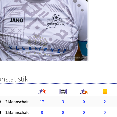
nstatistik
6
2.Mannschaft
17
3
0
2
5
1.Mannschaft
0
0
0
0