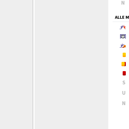
N
ALLE 
S
U
N