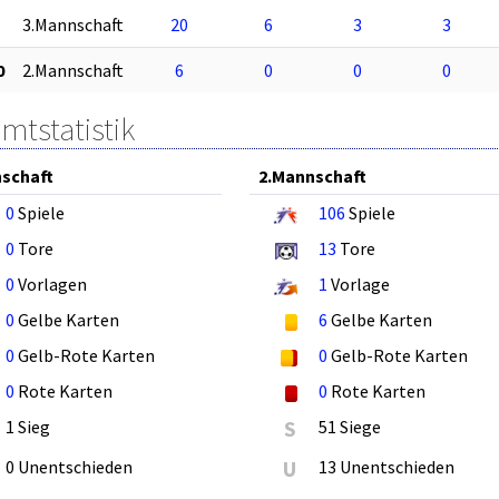
3.Mannschaft
20
6
3
3
0
2.Mannschaft
6
0
0
0
mtstatistik
schaft
2.Mannschaft
0
Spiele
106
Spiele
0
Tore
13
Tore
0
Vorlagen
1
Vorlage
0
Gelbe Karten
6
Gelbe Karten
0
Gelb-Rote Karten
0
Gelb-Rote Karten
0
Rote Karten
0
Rote Karten
1 Sieg
S
51 Siege
0 Unentschieden
U
13 Unentschieden