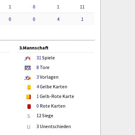
1
0
1
11
0
0
4
1
3.Mannschaft
31
Spiele
8
Tore
3
Vorlagen
4
Gelbe Karten
1
Gelb-Rote Karte
0
Rote Karten
S
12 Siege
U
3 Unentschieden