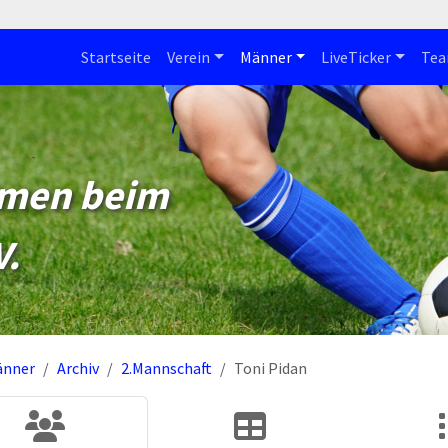
Startseite
Verein
Männer
LiveTicker
Te
mmen beim
V.
änner
Archiv
2.Mannschaft
Toni Pidan