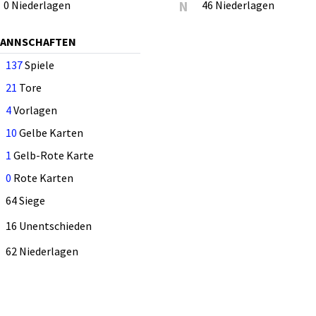
0 Niederlagen
N
46 Niederlagen
MANNSCHAFTEN
137
Spiele
21
Tore
4
Vorlagen
10
Gelbe Karten
1
Gelb-Rote Karte
0
Rote Karten
64 Siege
16 Unentschieden
62 Niederlagen