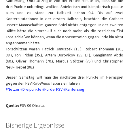
Kantersieg. Ohratal zeigte von der ersten Minute an, dass sie die
drei Punkte unbedingt wollten. Spielerisch und kämpferisch passte
alles und es stand zur Halbzeit schon 0:4. Bis auf zwei
Kontersitutationen in der ersten Halbzeit, brachten die Gothaer
unsere Mannschaft im ganzen Spiel nichts entgegen. In der zweiten
Hälfte hätte die Storch-Elf auch noch mehr, als die restlichen fünf
Tore schießen können, wenn die Konzentration gegen Ende hin nicht
abgenommen hätte.
Torschützen waren: Patrick Januszek (15.), Robert Thomann (20.,
38.), Toni Pidan (35.), Artem Borovikov (55. ET), Gangimann Abdo
(60.), Oliver Thomann (70.), Marcus Stötzer (75.) und Christopher
Neul-Triebel (86.)
Diesen Samstag will man die nächsten drei Punkte im Heimspiel
gegen den FSV Rot-Weiss Tabarz einfahren.
#
Netzer
#
Dreipunkte
#
NurderFSV
#
Kantersieg
Quelle:
FSV 06 Ohratal
Bisherige Ergebnisse