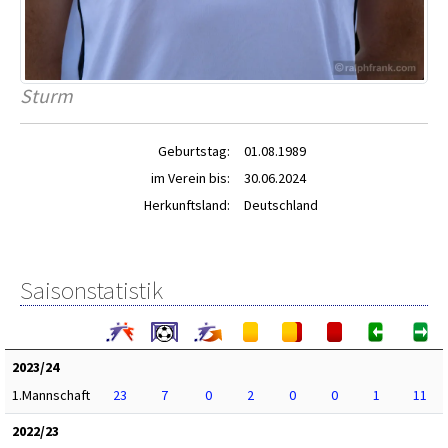
Sturm
Geburtstag:
01.08.1989
im Verein bis:
30.06.2024
Herkunftsland:
Deutschland
Saisonstatistik
2023/24
1.Mannschaft
23
7
0
2
0
0
1
11
2022/23