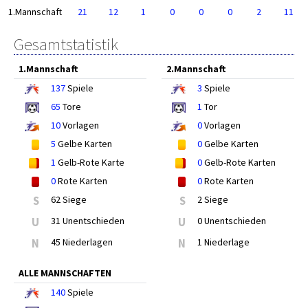
1.Mannschaft
21
12
1
0
0
0
2
11
Gesamtstatistik
1.Mannschaft
2.Mannschaft
137
Spiele
3
Spiele
65
Tore
1
Tor
10
Vorlagen
0
Vorlagen
5
Gelbe Karten
0
Gelbe Karten
1
Gelb-Rote Karte
0
Gelb-Rote Karten
0
Rote Karten
0
Rote Karten
S
62 Siege
S
2 Siege
U
31 Unentschieden
U
0 Unentschieden
N
45 Niederlagen
N
1 Niederlage
ALLE MANNSCHAFTEN
140
Spiele