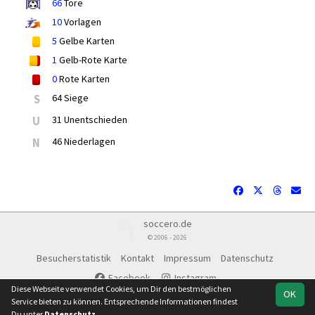
66
Tore
10
Vorlagen
5
Gelbe Karten
1
Gelb-Rote Karte
0
Rote Karten
S
64 Siege
U
31 Unentschieden
N
46 Niederlagen
soccero.de
© 2006 - 2026
Besucherstatistik
Kontakt
Impressum
Datenschutz
Facebook
Instagram
Diese Webseite verwendet Cookies, um Dir den bestmöglichen
OK
Service bieten zu können. Entsprechende Informationen findest
Du unter
Datenschutz
.