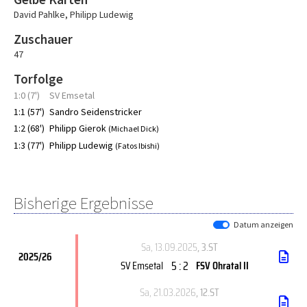
David Pahlke
,
Philipp Ludewig
Zuschauer
47
Torfolge
1:0 (7')
SV Emsetal
1:1 (57')
Sandro Seidenstricker
1:2 (68')
Philipp Gierok
(Michael Dick)
1:3 (77')
Philipp Ludewig
(Fatos Ibishi)
Bisherige Ergebnisse
Datum anzeigen
Sa, 13.09.2025
, 3.ST
2025/26
5 : 2
SV Emsetal
FSV Ohratal II
Sa, 21.03.2026
, 12.ST