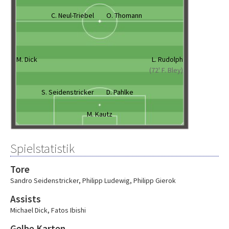
C. Neul-Triebel
O. Thomann
M. Dick
L. Rudolph
(72' F. Bley)
S. Seidenstricker
D. Pahlke
M. Kautz
Spielstatistik
Tore
Sandro Seidenstricker
,
Philipp Ludewig
,
Philipp Gierok
Assists
Michael Dick
,
Fatos Ibishi
Gelbe Karten