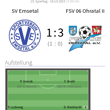
10. Spieltag - 18.10.2015
15:00 Uhr
SV Emsetal
FSV 06 Ohratal II
1
:
3
(1
:
0)
Aufstellung
P. Gierok
F. Ibishi
(80' N. Bitsch)
(93' R. Thomann)
P. Ludewig
D. Reinhardt
C