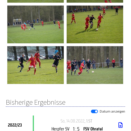
Bisherige Ergebnisse
Datum anzeigen
So, 14.08.2022
, 1.ST
2022/23
1 : 5
Herpfer SV
FSV Ohratal