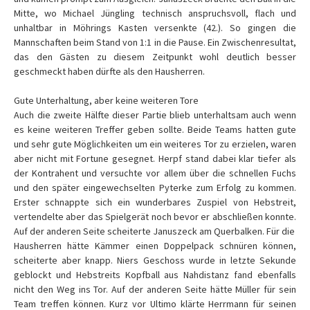
Mitte, wo Michael Jüngling technisch anspruchsvoll, flach und
unhaltbar in Möhrings Kasten versenkte (42.). So gingen die
Mannschaften beim Stand von 1:1 in die Pause. Ein Zwischenresultat,
das den Gästen zu diesem Zeitpunkt wohl deutlich besser
geschmeckt haben dürfte als den Hausherren.
Gute Unterhaltung, aber keine weiteren Tore
Auch die zweite Hälfte dieser Partie blieb unterhaltsam auch wenn
es keine weiteren Treffer geben sollte. Beide Teams hatten gute
und sehr gute Möglichkeiten um ein weiteres Tor zu erzielen, waren
aber nicht mit Fortune gesegnet. Herpf stand dabei klar tiefer als
der Kontrahent und versuchte vor allem über die schnellen Fuchs
und den später eingewechselten Pyterke zum Erfolg zu kommen.
Erster schnappte sich ein wunderbares Zuspiel von Hebstreit,
vertendelte aber das Spielgerät noch bevor er abschließen konnte.
Auf der anderen Seite scheiterte Januszeck am Querbalken. Für die
Hausherren hätte Kämmer einen Doppelpack schnüren können,
scheiterte aber knapp. Niers Geschoss wurde in letzte Sekunde
geblockt und Hebstreits Kopfball aus Nahdistanz fand ebenfalls
nicht den Weg ins Tor. Auf der anderen Seite hätte Müller für sein
Team treffen können. Kurz vor Ultimo klärte Herrmann für seinen