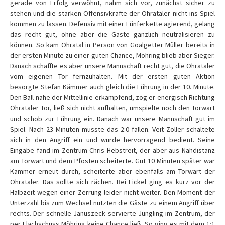
gerade von Erfolg verwöhnt, nahm sich vor, zunächst sicher zu
stehen und die starken Offensivkräfte der Ohrataler nicht ins Spiel
kommen zu lassen. Defensiv mit einer Fünferkette agierend, gelang
das recht gut, ohne aber die Gäste gänzlich neutralisieren zu
können. So kam Ohratal in Person von Goalgetter Müller bereits in
der ersten Minute zu einer guten Chance, Möhring blieb aber Sieger.
Danach schaffte es aber unsere Mannschaft recht gut, die Ohrataler
vom eigenen Tor fernzuhalten. Mit der ersten guten Aktion
besorgte Stefan Kämmer auch gleich die Führung in der 10. Minute.
Den Ball nahe der Mittellinie erkämpfend, zog er energisch Richtung
Ohrataler Tor, ließ sich nicht aufhalten, umspielte noch den Torwart
und schob zur Führung ein. Danach war unsere Mannschaft gut im
Spiel. Nach 23 Minuten musste das 2:0 fallen. Veit Zöller schaltete
sich in den Angriff ein und wurde hervorragend bedient. Seine
Eingabe fand im Zentrum Chris Hebstreit, der aber aus Nahdistanz
am Torwart und dem Pfosten scheiterte. Gut 10 Minuten später war
Kämmer erneut durch, scheiterte aber ebenfalls am Torwart der
Ohrataler. Das sollte sich rächen. Bei Fickel ging es kurz vor der
Halbzeit wegen einer Zerrung leider nicht weiter. Den Moment der
Unterzahl bis zum Wechsel nutzten die Gäste zu einem Angriff über
rechts. Der schnelle Januszeck servierte Jüngling im Zentrum, der
per Flachschuss Möhring keine Chance ließ. So ging es mit dem 1:1