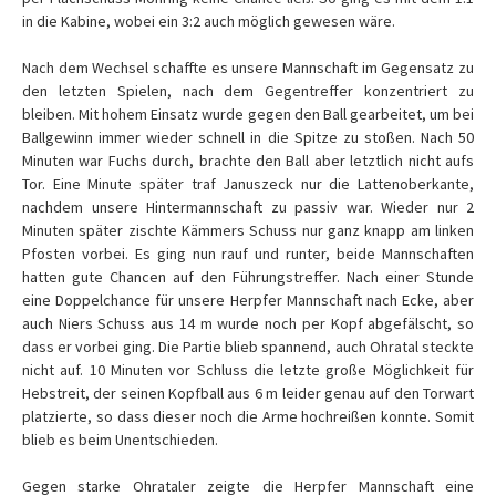
in die Kabine, wobei ein 3:2 auch möglich gewesen wäre.
Nach dem Wechsel schaffte es unsere Mannschaft im Gegensatz zu
den letzten Spielen, nach dem Gegentreffer konzentriert zu
bleiben. Mit hohem Einsatz wurde gegen den Ball gearbeitet, um bei
Ballgewinn immer wieder schnell in die Spitze zu stoßen. Nach 50
Minuten war Fuchs durch, brachte den Ball aber letztlich nicht aufs
Tor. Eine Minute später traf Januszeck nur die Lattenoberkante,
nachdem unsere Hintermannschaft zu passiv war. Wieder nur 2
Minuten später zischte Kämmers Schuss nur ganz knapp am linken
Pfosten vorbei. Es ging nun rauf und runter, beide Mannschaften
hatten gute Chancen auf den Führungstreffer. Nach einer Stunde
eine Doppelchance für unsere Herpfer Mannschaft nach Ecke, aber
auch Niers Schuss aus 14 m wurde noch per Kopf abgefälscht, so
dass er vorbei ging. Die Partie blieb spannend, auch Ohratal steckte
nicht auf. 10 Minuten vor Schluss die letzte große Möglichkeit für
Hebstreit, der seinen Kopfball aus 6 m leider genau auf den Torwart
platzierte, so dass dieser noch die Arme hochreißen konnte. Somit
blieb es beim Unentschieden.
Gegen starke Ohrataler zeigte die Herpfer Mannschaft eine