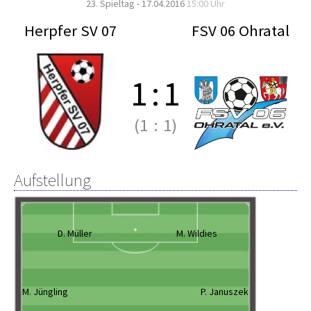
23. Spieltag - 17.04.2016
15:00 Uhr
Herpfer SV 07
FSV 06 Ohratal
1
:
1
(1
:
1)
Aufstellung
D. Müller
M. Wildies
M. Jüngling
P. Januszek