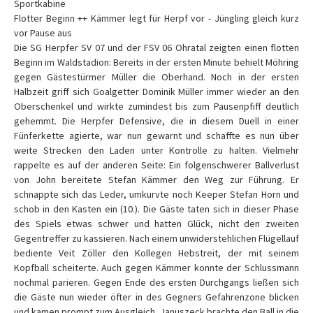
Sportkabine
Flotter Beginn ++ Kämmer legt für Herpf vor - Jüngling gleich kurz
vor Pause aus
Die SG Herpfer SV 07 und der FSV 06 Ohratal zeigten einen flotten
Beginn im Waldstadion: Bereits in der ersten Minute behielt Möhring
gegen Gästestürmer Müller die Oberhand. Noch in der ersten
Halbzeit griff sich Goalgetter Dominik Müller immer wieder an den
Oberschenkel und wirkte zumindest bis zum Pausenpfiff deutlich
gehemmt. Die Herpfer Defensive, die in diesem Duell in einer
Fünferkette agierte, war nun gewarnt und schaffte es nun über
weite Strecken den Laden unter Kontrolle zu halten. Vielmehr
rappelte es auf der anderen Seite: Ein folgenschwerer Ballverlust
von John bereitete Stefan Kämmer den Weg zur Führung. Er
schnappte sich das Leder, umkurvte noch Keeper Stefan Horn und
schob in den Kasten ein (10.). Die Gäste taten sich in dieser Phase
des Spiels etwas schwer und hatten Glück, nicht den zweiten
Gegentreffer zu kassieren. Nach einem unwiderstehlichen Flügellauf
bediente Veit Zöller den Kollegen Hebstreit, der mit seinem
Kopfball scheiterte. Auch gegen Kämmer konnte der Schlussmann
nochmal parieren. Gegen Ende des ersten Durchgangs ließen sich
die Gäste nun wieder öfter in des Gegners Gefahrenzone blicken
und kamen prompt zum Ausgleich. Januszeck brachte den Ball in die