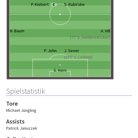
P. Kiebert
S. Kubirske
C
N. Baum
A. Hill
(77' S. Seidenstricker)
P. John
J. Sever
(255' G. Lodato)
S. Horn
Spielstatistik
Tore
Michael Jüngling
Assists
Patrick Januszek