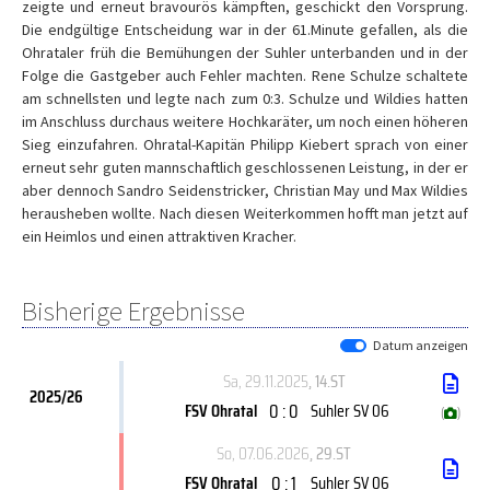
zeigte und erneut bravourös kämpften, geschickt den Vorsprung.
Die endgültige Entscheidung war in der 61.Minute gefallen, als die
Ohrataler früh die Bemühungen der Suhler unterbanden und in der
Folge die Gastgeber auch Fehler machten. Rene Schulze schaltete
am schnellsten und legte nach zum 0:3. Schulze und Wildies hatten
im Anschluss durchaus weitere Hochkaräter, um noch einen höheren
Sieg einzufahren. Ohratal-Kapitän Philipp Kiebert sprach von einer
erneut sehr guten mannschaftlich geschlossenen Leistung, in der er
aber dennoch Sandro Seidenstricker, Christian May und Max Wildies
herausheben wollte. Nach diesen Weiterkommen hofft man jetzt auf
ein Heimlos und einen attraktiven Kracher.
Bisherige Ergebnisse
Datum anzeigen
Sa, 29.11.2025
, 14.ST
2025/26
0 : 0
FSV Ohratal
Suhler SV 06
(
)
So, 07.06.2026
, 29.ST
0 : 1
FSV Ohratal
Suhler SV 06