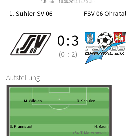
1.Runde - 16.08.2014
14:30 Uhr
1. Suhler SV 06
FSV 06 Ohratal
0
:
3
(0
:
2)
Aufstellung
M. Wildies
R. Schulze
S. Pfannstiel
N. Baum
(64' T. Maternowski)