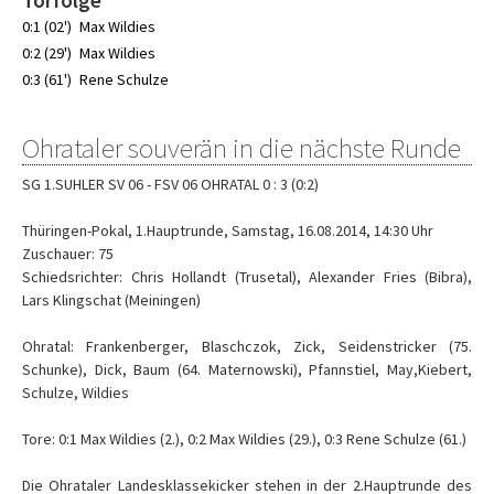
Torfolge
0:1 (02')
Max Wildies
0:2 (29')
Max Wildies
0:3 (61')
Rene Schulze
Ohrataler souverän in die nächste Runde
SG 1.SUHLER SV 06 - FSV 06 OHRATAL 0 : 3 (0:2)
Thüringen-Pokal, 1.Hauptrunde, Samstag, 16.08.2014, 14:30 Uhr
Zuschauer: 75
Schiedsrichter: Chris Hollandt (Trusetal), Alexander Fries (Bibra),
Lars Klingschat (Meiningen)
Ohratal: Frankenberger, Blaschczok, Zick, Seidenstricker (75.
Schunke), Dick, Baum (64. Maternowski), Pfannstiel, May,Kiebert,
Schulze, Wildies
Tore: 0:1 Max Wildies (2.), 0:2 Max Wildies (29.), 0:3 Rene Schulze (61.)
Die Ohrataler Landesklassekicker stehen in der 2.Hauptrunde des