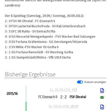
Ausführlicher Bericht auf www.gothaer-internetzeitung.de (Sport im
Landkreis)
Der 8.Spieltag (Samstag, 29.09./ Sonntag, 30.09.2012):
2 : 0 FSV 06 Ohratal - FC Eisenach II
3 : 0 FSV Lautertal Bischofroda - SV Kali Unterbreizbach
3 : 5 EFC 08 Ruhla - SV Eintracht Ifta
0 : 6 SG Nessetal Wenigenlupnitz - FSV Wacker Bad Salzungen
2 : 0 SV Fortuna Gräfentonna - SG Gerstungen/Vitzeroda
1 : 3 SV Mihla -FSV Wacker 03 Gotha II
1 : 1 SG Fortuna Remstädt - SV Westring Gotha
2 : 1 SG Gumpelstadt/Möhra - VfB 1919 Vacha
Bisherige Ergebnisse
Datum anzeigen
Sa, 26.09.2015
, 7.ST
2015/16
2 : 2
FC Eisenach II
FSV Ohratal
(
)
Sa, 09.04.2016
, 22.ST