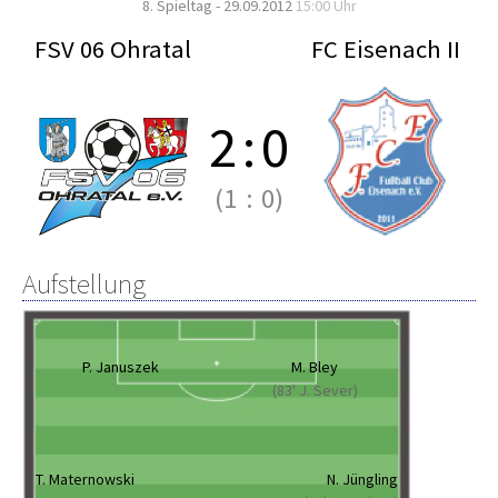
8. Spieltag - 29.09.2012
15:00 Uhr
FSV 06 Ohratal
FC Eisenach II
2
:
0
(1
:
0)
Aufstellung
P. Januszek
M. Bley
(83' J. Sever)
T. Maternowski
N. Jüngling