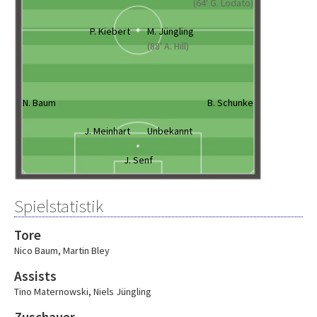
(64' G. Lodato)
P. Kiebert
M. Jüngling
(88' A. Hill)
N. Baum
B. Schunke
J. Meinhart
Unbekannt
J. Senf
Spielstatistik
Tore
Nico Baum
,
Martin Bley
Assists
Tino Maternowski
,
Niels Jüngling