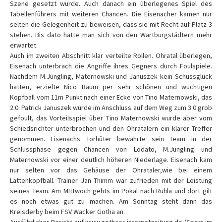
Szene gesetzt wurde. Auch danach ein überlegenes Spiel des
Tabellenführers mit weiteren Chancen. Die Eisenacher kamen nur
selten die Gelegenheit zu beweisen, dass sie mit Recht auf Platz 3
stehen. Bis dato hatte man sich von den Wartburgstädtern mehr
erwartet.
Auch im zweiten Abschnitt klar verteilte Rollen. Ohratal überlegen,
Eisenach unterbrach die Angriffe ihres Gegners durch Foulspiele.
Nachdem M.Jüngling, Maternowski und Januszek kein Schussglück
hatten, erzielte Nico Baum per sehr schönen und wuchtigen
Kopfball vom 11m Punkt nach einer Ecke von Tino Maternowski, das
2:0. Patrick Januszek wurde im Anschluss auf dem Weg zum 3:0 grob
gefoult, das Vorteilsspiel über Tino Maternowski wurde aber vom
Schiedsrichter unterbrochen und den Ohratalern ein klarer Treffer
genommen. Eisenachs Torhüter bewahrte sein Team in der
Schlussphase gegen Chancen von Lodato, M.Jüngling und
Maternowski vor einer deutlich höheren Niederlage. Eisenach kam
nur selten vor das Gehäuse der Ohrataler,wie bei einem
Lattenkopfball. Trainer Jan Thimm war zufrieden mit der Leistung
seines Team. Am MIttwoch gehts im Pokal nach Ruhla und dort gilt
es noch etwas gut zu machen. Am Sonntag steht dann das
Kreisderby beim FSV Wacker Gotha an.