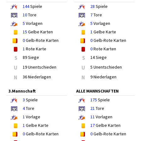
144
Spiele
28
Spiele
10
Tore
7
Tore
5
Vorlagen
5
Vorlagen
15
Gelbe Karten
1
Gelbe Karte
0
Gelb-Rote Karten
0
Gelb-Rote Karten
1
Rote Karte
0
Rote Karten
S
89 Siege
S
14 Siege
U
19 Unentschieden
U
5 Unentschieden
N
36 Niederlagen
N
9 Niederlagen
3.Mannschaft
ALLE MANNSCHAFTEN
3
Spiele
175
Spiele
4
Tore
21
Tore
1
Vorlage
11
Vorlagen
1
Gelbe Karte
17
Gelbe Karten
0
Gelb-Rote Karten
0
Gelb-Rote Karten